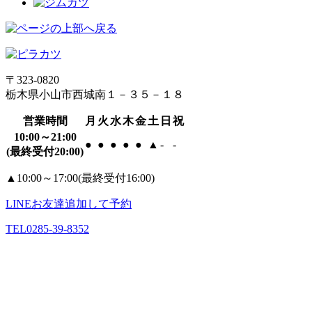
〒323-0820
栃木県小山市西城南１－３５－１８
営業時間
月
火
水
木
金
土
日
祝
10:00～21:00
●
●
●
●
●
▲
-
-
(最終受付20:00)
▲
10:00～17:00(最終受付16:00)
LINE
お友達追加して予約
TEL
0285-39-8352