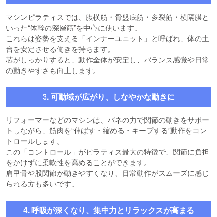
マシンピラティスでは、腹横筋・骨盤底筋・多裂筋・横隔膜と
いった“体幹の深層筋”を中心に使います。
これらは姿勢を支える「インナーユニット」と呼ばれ、体の土
台を安定させる働きを持ちます。
芯がしっかりすると、動作全体が安定し、バランス感覚や日常
の動きやすさも向上します。
3. 可動域が広がり、しなやかな動きに
リフォーマーなどのマシンは、バネの力で関節の動きをサポー
トしながら、筋肉を“伸ばす・縮める・キープする”動作をコン
トロールします。
この「コントロール」がピラティス最大の特徴で、関節に負担
をかけずに柔軟性を高めることができます。
肩甲骨や股関節が動きやすくなり、日常動作がスムーズに感じ
られる方も多いです。
4. 呼吸が深くなり、集中力とリラックスが高まる